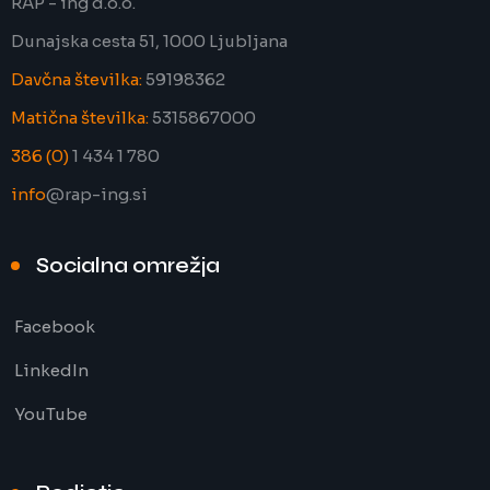
RAP - ing d.o.o.
Dunajska cesta 51, 1000 Ljubljana
Davčna številka:
59198362
Matična številka:
5315867000
386 (0)
1 434 1 780
info
@rap-ing.si
Socialna omrežja
Facebook
LinkedIn
YouTube